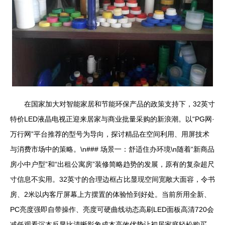
在国家加大对智能家居和节能环保产品的政策支持下，32英寸
特价LED液晶电视正迎来居家与商业批量采购的新浪潮。以“PG网·
万行网”平台推荐的型号为导向，探讨精品在空间利用、用屏技术
与消费市场中的策略。\n### 场景一：舒适住办环境\n随着“新商品
房小中户型”和“出租公寓房”装修简略趋势的发展，原有的复杂超尺
寸信息不实用。32英寸的合理边框占比显现空间宽敞大面容，令书
房、2米以内客厅屏幕上方摆置的体验恰到好处。当前所用全新、
PC亮度强即自带操作、亮度可硬曲线动态高刷LED面板高清720会
减低观看沉本反显比清晰影象成本高效优势让初居家庭轻松购买、