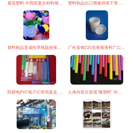
嘉悦塑料 中西部复合材料领域的实力标杆，技术研发与生产并进
塑料制品出口增速持续下滑 原因、影响与对策
塑料制品竟成性早熟隐形推手？解读潜在健康风险
厂价直销220克香精香料广口塑料瓶 品质与性价比的完美结合
防静电PVC电子IC管包装盒 守护精密元件的安全之选
人体内首次发现“微塑料” 对健康有害吗？