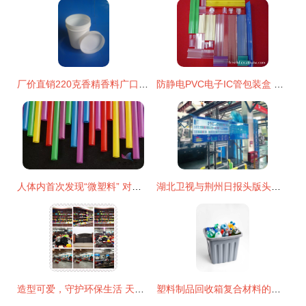
厂价直销220克香精香料广口塑料瓶 品质与性价比的完美结合
防静电PVC电子IC管包装盒 守护精密元件的安全之选
人体内首次发现“微塑料” 对健康有害吗？
湖北卫视与荆州日报头版头条聚焦沙市5G工厂 复合材料技术研发与生产的未来引擎
造型可爱，守护环保生活 天翼硅胶缤纷餐具魅力解读
塑料制品回收箱复合材料的技术研发与生产路径探析