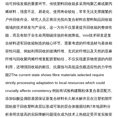
动可持续发展的重要环节。传统塑料回收箱多采用纯聚乙烯或聚丙
烯材料，强度不足、易老化、使用寿命较短，常常无法支撑频繁的
户外回收作业。研究人员正将目光投向复合材料在塑料制品回收箱
领域的技术研发与产业化，这一方向不仅显著提升回收箱的整体性
能，而且有助于全生命周期碳排放的有效降低。\n\n技术研发是复
合材料进军回收箱制造的核心环节。需要考虑的纤维选材与基体相
容性问题。例如利用回收的玻璃纤维、玄武岩纤维以及天然的亚麻
纤维与回收聚丙烯纤维复配挤塑粘结，不仅实现废弃物资源的内部
利用，还增强回收箱的耐压、抗腐蚀与高低温负载适应性的力学性
能2The current state shows fibre materials selected require
strictly processing adaptation to local resources which could
crucially affects consistency.例如有试验构建颗粒体复合基层配方,
添加钛酸盐偶联基团保证新复合材料长久耐水解并且在注塑初期牢
固粘接于回收塑料表层以形成可靠的层合体微观结构7本地原料分
析表明含玻高的实际降解问题现在成为技术上热稳定受开发实验室