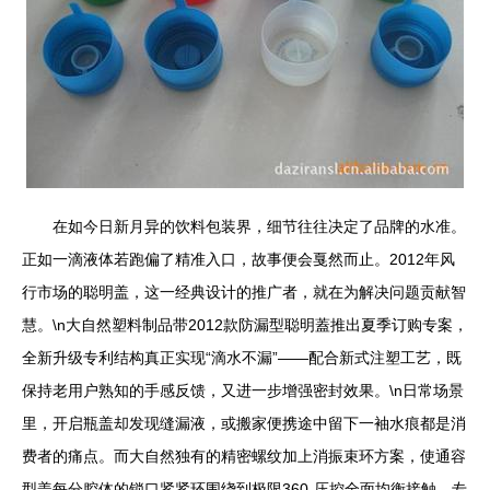
在如今日新月异的饮料包装界，细节往往决定了品牌的水准。
正如一滴液体若跑偏了精准入口，故事便会戛然而止。2012年风
行市场的聪明盖，这一经典设计的推广者，就在为解决问题贡献智
慧。\n大自然塑料制品带2012款防漏型聪明蓋推出夏季订购专案，
全新升级专利结构真正实现“滴水不漏”——配合新式注塑工艺，既
保持老用户熟知的手感反馈，又进一步增强密封效果。\n日常场景
里，开启瓶盖却发现缝漏液，或搬家便携途中留下一袖水痕都是消
费者的痛点。而大自然独有的精密螺纹加上消振束环方案，使通容
型盖每分腔体的锁口紧紧环围绕到极限360-压控全面均衡接触。专