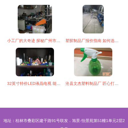
小工厂的大奇迹 探秘广州市花都区赤坭嘉兴塑料制品厂
塑胶制品厂报价指南 如何选择合适的塑料制品厂家
32英寸特价LED液晶电视 能型聚更适用于多场景应用价值探析
沧县文杰塑料制品厂 匠心打造绿色塑料制品，共赢可持续发展未来
地址：桂林市叠彩区建干路91号联发．旭景-怡景苑第51幢1单元2层2